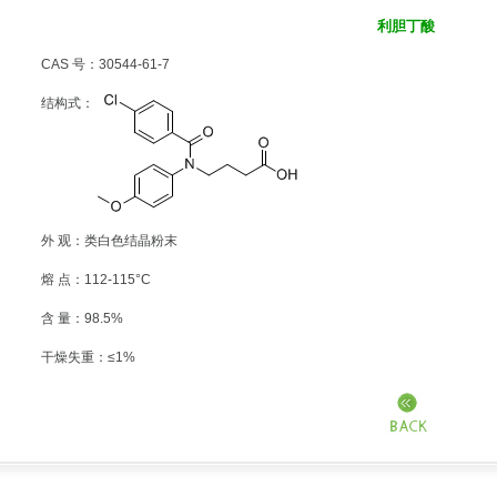
利胆丁酸
CAS 号：30544-61-7
结构式：
外 观：类白色结晶粉末
熔 点：112-115°C
含 量：98.5%
干燥失重：≤1%